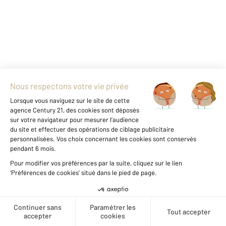
DAX 40
2
72,31 m
, 3 pièces
Ref : 24725
Appartement F3 à vendre
120 000 €
À Dax, dans un quartier recherché et à
proximité immédiate de toutes les
commodités, découvrez cette charmante
maison de ville de 72m² habitables. Elle se
Créer une alerte
compose d'une grande cuisine avec coin