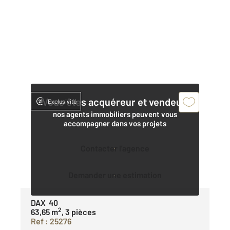
Vous êtes acquéreur et vendeur,
Exclusivité
nos agents immobiliers peuvent vous
accompagner dans vos projets
Contacter l'agence
Demander une estimation
DAX 40
2
63,65 m
, 3 pièces
Ref : 25276