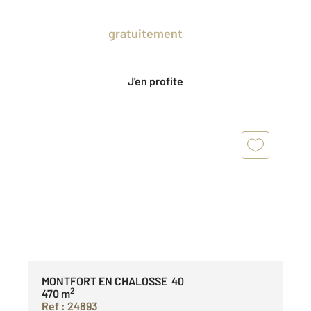
Prenez un temps d'avance sur le marché
en profitant
gratuitement
des Ventes
Privées CENTURY 21.
J'en profite
MONTFORT EN CHALOSSE 40
2
470 m
Ref : 24893