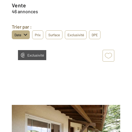
Vente
46 annonces
Trier par :
Date
Prix
Surface
Exclusivité
DPE
Exclusivité
ST GEOURS DE MAREMNE 40
2
82,45 m
, 4 pièces
Ref : 25302