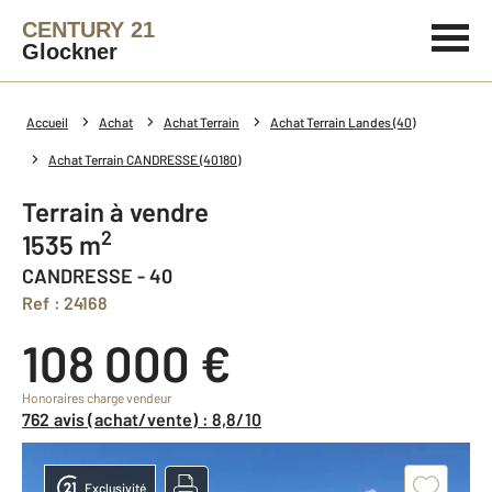
CENTURY 21
Glockner
Accueil
Achat
Achat Terrain
Achat Terrain Landes (40)
Achat Terrain CANDRESSE (40180)
Terrain à vendre
2
1535 m
CANDRESSE - 40
Ref : 24168
108 000 €
Honoraires charge vendeur
762 avis (achat/vente) : 8,8/10
Exclusivité