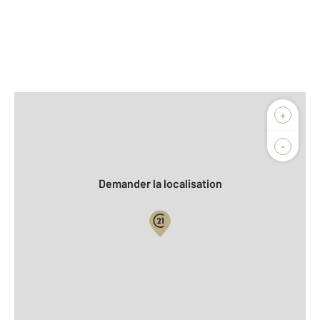
Afficher sur la carte :
+
Agence
Biens vendus
-
Demander la localisation
Vue globale
2
Surface totale : 1535 m
Équipements