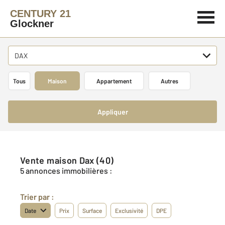
CENTURY 21
Glockner
DAX
Tous
Maison
Appartement
Autres
Appliquer
Vente maison Dax (40)
5 annonces immobilières :
Trier par :
Date
Prix
Surface
Exclusivité
DPE