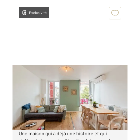
Exclusivité
DAX 40
2
147,07 m
, 6 pièces
Ref : 25137
Maison à vendre
339 000 €
Visiter le site dédié
Une maison qui a déjà une histoire et qui