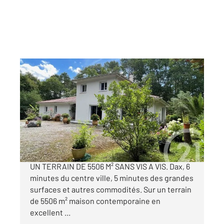
DAX 40
2
207 m
, 8 pièces
Ref : 24888
Maison à vendre
610 000 €
DAX MAISON CONTEMPORAINE DE 207 M² SUR
UN TERRAIN DE 5506 M² SANS VIS A VIS. Dax, 6
minutes du centre ville, 5 minutes des grandes
surfaces et autres commodités. Sur un terrain
de 5506 m² maison contemporaine en
excellent ...