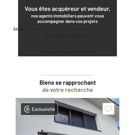
1
Vous êtes acquéreur et vendeur,
nos agents immobiliers peuvent vous
accompagner dans vos projets
Agence immobilière
Vente
Vente maison
Contacter l'agence
Demander une estimation
Biens se rapprochant
de votre recherche
Exclusivité