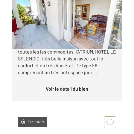
140 m
, 6 pièces
Ref : 25286
Maison à vendre
539 000 €
Au centre ville de Dax, au calme et proche de
toutes les les commodités, l'ATRIUM, HOTEL LE
SPLENDID, très belle maison avec tout le
confort et en très bon état. De type F6
comprenant un très bel espace jour ...
Voir le détail du bien
Exclusivité