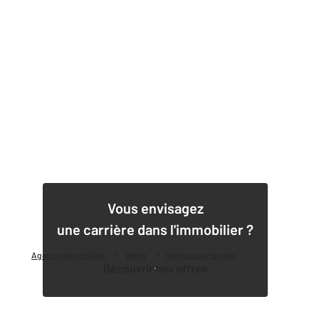
1
Vous envisagez
une carrière dans l'immobilier ?
Agence immobilière
Vente
Vente appartement
Découvrir nos offres