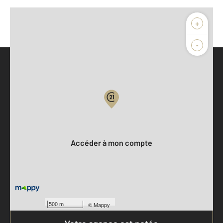
+
-
Parlons de vous, parlons biens
Votre compte :
Accéder à mon compte
500 m
©
Mappy