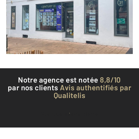
1 Place des Trois Pigeons BP 104
DAX - 40100
Envoyer un message
Téléphoner à l'agence
Notre agence est notée
8,8/10
par nos clients
Avis authentifiés par
Qualitelis
Voir tous les avis clients