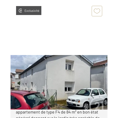
Exclusivité
HAGETMAU 40
2
84,10 m
, 4 pièces
Ref : 24113
Appartement F4 à vendre
151 200 €
HAGETMAU Centre ville et au calme, très bel
appartement de type F4 de 84 m² en bon état
général donnant sur le jardin très agréable de