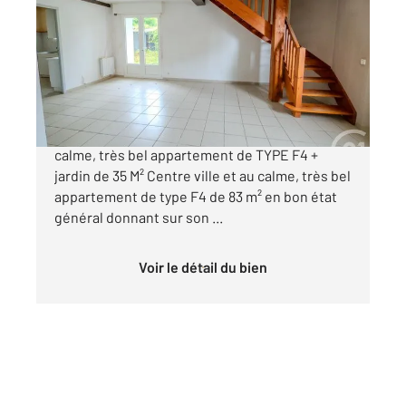
83 m
, 4 pièces
Ref : 24111
Appartement F4 à vendre
161 300 €
HAGETMAU à 2 pas des commerces et au
calme, très bel appartement de TYPE F4 +
jardin de 35 M² Centre ville et au calme, très bel
appartement de type F4 de 83 m² en bon état
général donnant sur son ...
Voir le détail du bien