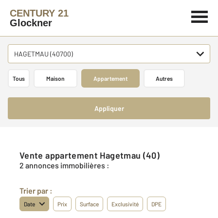
CENTURY 21
Glockner
HAGETMAU (40700)
Tous
Maison
Appartement
Autres
Appliquer
Vente appartement Hagetmau (40)
2 annonces immobilières :
Trier par :
Date
Prix
Surface
Exclusivité
DPE