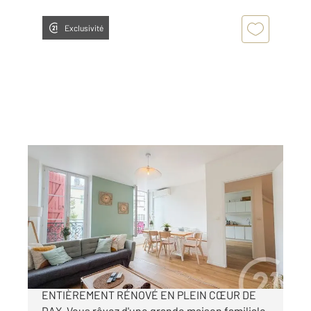
Exclusivité
DAX 40
2
147 m
Ref : 25160
Immeuble à vendre
339 000 €
RARES PRESTATIONS IMMEUBLE
ENTIÈREMENT RÉNOVÉ EN PLEIN CŒUR DE
DAX. Vous rêvez d'une grande maison familiale