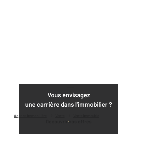
1
Vous envisagez
une carrière dans l'immobilier ?
Agence immobilière
Vente
Vente immeuble
Découvrir nos offres