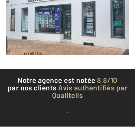
1 Place des Trois Pigeons BP 104
DAX - 40100
Envoyer un message
Téléphoner à l'agence
Notre agence est notée
8,8/10
par nos clients
Avis authentifiés par
Qualitelis
Voir tous les avis clients