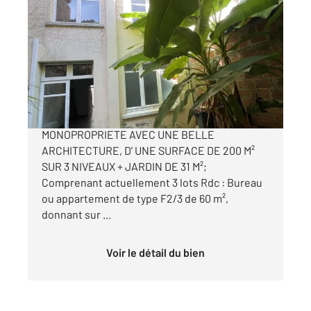
DAX 40
2
200,42 m
Ref : 24784
Immeuble à vendre
250 000 €
DAX, CENTRE VILLE, IMMEUBLE EN
MONOPROPRIETE AVEC UNE BELLE
ARCHITECTURE, D' UNE SURFACE DE 200 M²
SUR 3 NIVEAUX + JARDIN DE 31 M²;
Comprenant actuellement 3 lots Rdc : Bureau
ou appartement de type F2/3 de 60 m²,
donnant sur ...
Voir le détail du bien