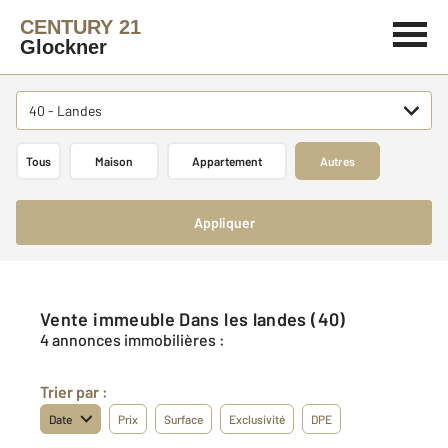
CENTURY 21
Glockner
40 - Landes
Tous
Maison
Appartement
Autres
Appliquer
Vente immeuble Dans les landes (40)
4 annonces immobilières :
Trier par :
Date
Prix
Surface
Exclusivité
DPE