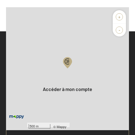
+
-
Parlons de vous, parlons biens
Votre compte :
Accéder à mon compte
500 m
©
Mappy