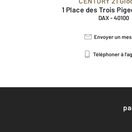
CENTURY 21 Glo
1 Place des Trois Pig
DAX - 40100
Envoyer un me
Téléphoner à l'
pa