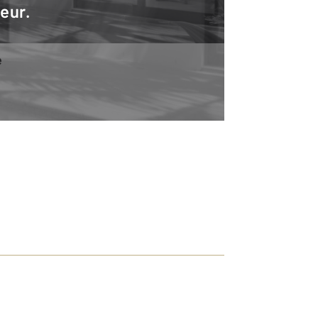
teur.
e