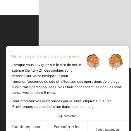
Parlons de vous, parlons biens
500 m
©
Mappy
Votre agence est notée
Achat
Location
Vente
Gestion
8,8
/
10
9,2/10