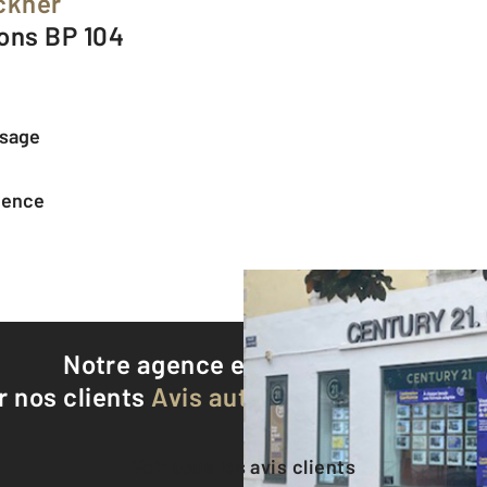
ckner
eons BP 104
ssage
agence
Notre agence est notée
8,8/10
r nos clients
Avis authentifiés par Qualite
Voir tous les avis clients