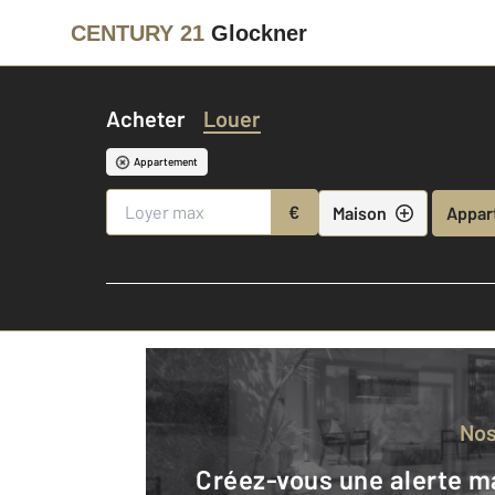
CENTURY 21
Glockner
Acheter
Louer
Appartement
€
Maison
Appar
No
Créez-vous une alerte mail pour être averti quand une annonce est en ligne et consultez la