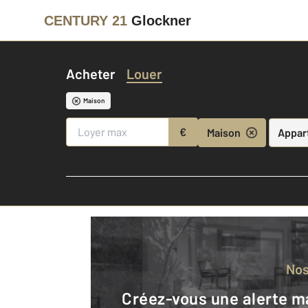
CENTURY 21
Glockner
Acheter
Louer
Maison
€
Maison
Appar
No
Créez-vous une alerte mail pour être averti quand une annonce est en ligne et consultez la