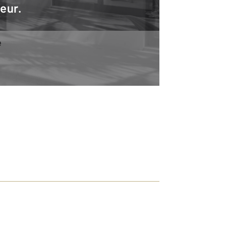
teur.
e