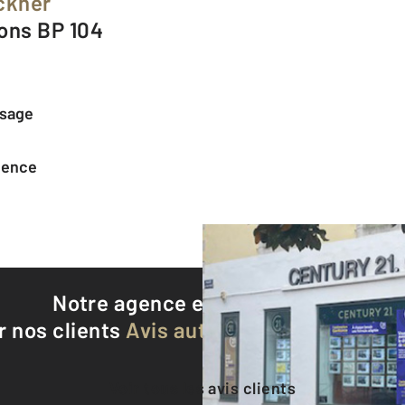
ckner
eons BP 104
ssage
agence
Notre agence est notée
8,8/10
r nos clients
Avis authentifiés par Qualite
Voir tous les avis clients