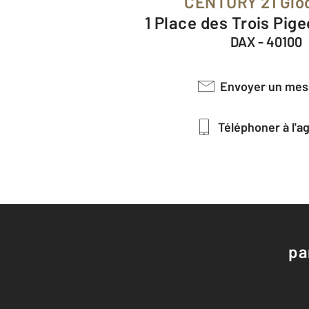
CENTURY 21 Glo
1 Place des Trois Pig
DAX - 40100
Envoyer un me
Téléphoner à l'
pa