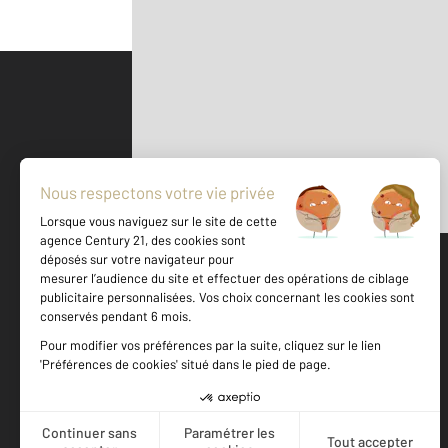
Parlons de vous, parlons biens
500 m
©
Mappy
Votre agence est notée
Achat
Location
Vente
Gestion
8,8
/
10
9,2/10