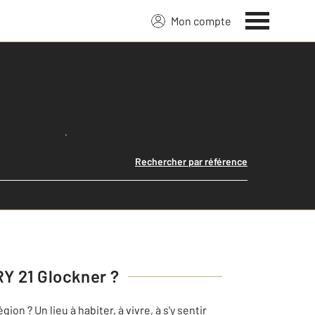
Mon compte
Lancer ma recherche
Rechercher par référence
Y 21 Glockner
?
n ? Un lieu à habiter, à vivre, à s'y sentir