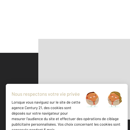
Parlons de vous, parlons biens
500 m
©
Mappy
Votre agence est notée