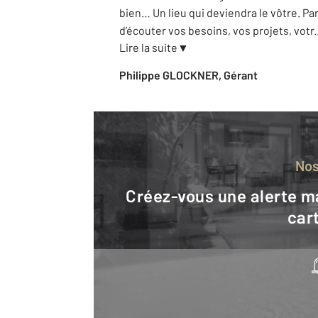
bien… Un lieu qui deviendra le vôtre. Pa
d’écouter vos besoins, vos projets, votr
.
Lire la suite
▼
Philippe GLOCKNER, Gérant
No
Créez-vous une alerte mail pour être averti quand une annonce est en ligne et consultez la
cart