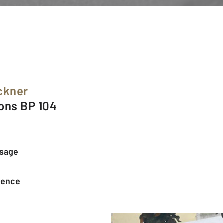
ckner
eons BP 104
ssage
agence