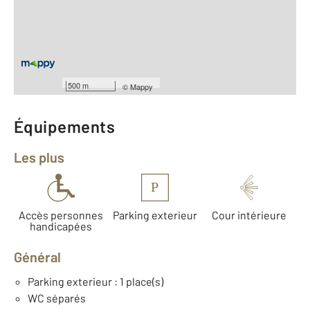
Type d'appartement : Studio
er
Étage : 1
Nombre de pièces : 1
[Voir le détail]
Type de construction : Traditionnelle
Année construction : 1985
500 m
©
Mappy
Équipements
Les plus
P
Accès personnes
Parking exterieur
Cour intérieure
handicapées
Général
Parking exterieur : 1 place(s)
WC séparés