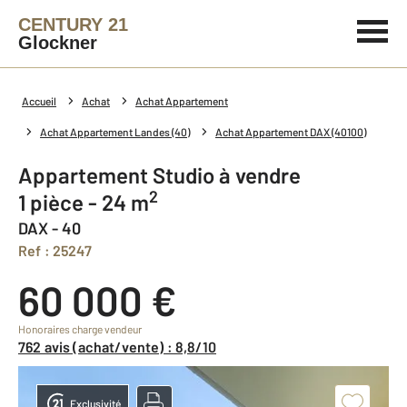
CENTURY 21
Glockner
Accueil
Achat
Achat Appartement
Achat Appartement Landes (40)
Achat Appartement DAX (40100)
Appartement Studio à vendre
2
1 pièce - 24 m
DAX - 40
Ref : 25247
60 000 €
Honoraires charge vendeur
762 avis (achat/vente) : 8,8/10
Exclusivité