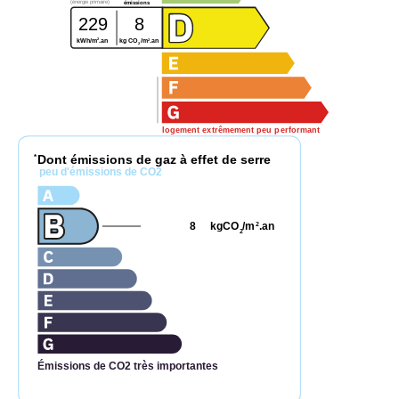
(énergie primaire)
émissions
229
8
2
2
kWh/m
.an
kg CO
/m
.an
2
logement extrêmement peu performant
Dont émissions de gaz à effet de serre
*
peu d'émissions de CO2
8
kgCO
/m
.an
2
2
Émissions de CO2 très importantes