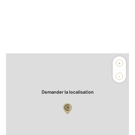
Afficher sur la carte :
+
Agence
Biens vendus
-
Demander la localisation
Vue globale
2
Surface totale : 24 m
2
Surface habitable : 24 m