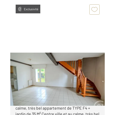
Exclusivité
HAGETMAU 40
2
83 m
, 4 pièces
Ref : 24111
Appartement F4 à vendre
161 300 €
HAGETMAU à 2 pas des commerces et au
calme, très bel appartement de TYPE F4 +
jardin de 35 M² Centre ville et au calme, très bel