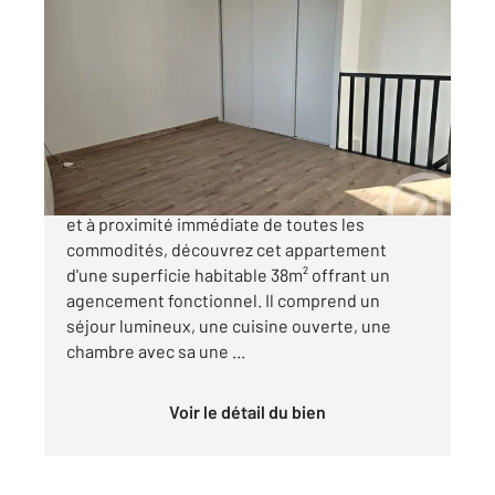
DAX 40
2
38,51 m
, 3 pièces
Ref : 24719
Appartement F3 à vendre
115 000 €
À Dax, dans un quartier résidentiel recherché
et à proximité immédiate de toutes les
commodités, découvrez cet appartement
d'une superficie habitable 38m² offrant un
agencement fonctionnel. Il comprend un
séjour lumineux, une cuisine ouverte, une
chambre avec sa une ...
Voir le détail du bien