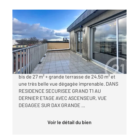
DAX 40
2
27,04 m
, 1 pièce
Ref : 24890
Appartement Studio à vendre
96 000 €
DAX, centre ville, avec ascenseur, très beau T1
bis de 27 m² + grande terrasse de 24.50 m² et
une très belle vue dégagée imprenable. DANS
RESIDENCE SECURISEE GRAND T1 AU
DERNIER ETAGE AVEC ASCENSEUR, VUE
DEGAGEE SUR DAX GRANDE ...
Voir le détail du bien