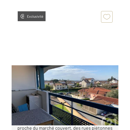
Exclusivité
DAX 40
2
47,68 m
, 2 pièces
Ref : 24233
Appartement T2 à vendre
125 000 €
Dax, quartier résidentiel de SAINT VINCENT,
proche du marché couvert, des rues piétonnes