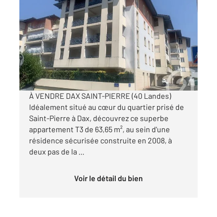
DAX 40
2
63,65 m
, 3 pièces
Ref : 25276
Appartement F3 à vendre
225 000 €
Visiter le site dédié
À VENDRE DAX SAINT-PIERRE (40 Landes)
Idéalement situé au cœur du quartier prisé de
Saint-Pierre à Dax, découvrez ce superbe
appartement T3 de 63,65 m², au sein d'une
résidence sécurisée construite en 2008, à
deux pas de la ...
Voir le détail du bien