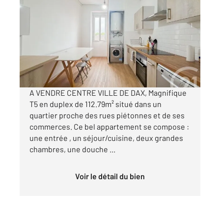
2
110,21 m
, 5 pièces
Ref : 25094
Appartement F5 à vendre
188 000 €
Visiter le site dédié
A VENDRE CENTRE VILLE DE DAX, Magnifique
T5 en duplex de 112.79m² situé dans un
quartier proche des rues piétonnes et de ses
commerces. Ce bel appartement se compose :
une entrée , un séjour/cuisine, deux grandes
chambres, une douche ...
Voir le détail du bien