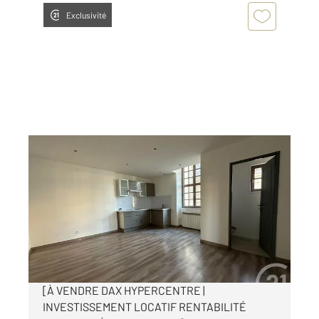
Exclusivité
DAX 40
2
36,75 m
, 2 pièces
Ref : 23743
Appartement F2 à vendre
85 000 €
Visiter le site dédié
[À VENDRE DAX HYPERCENTRE |
INVESTISSEMENT LOCATIF RENTABILITÉ