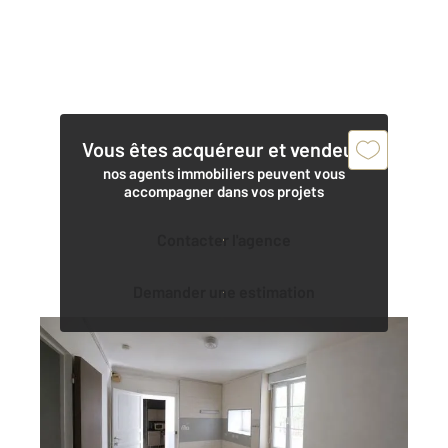
Vous êtes acquéreur et vendeur,
nos agents immobiliers peuvent vous
accompagner dans vos projets
Contacter l'agence
Demander une estimation
DAX 40
2
17,10 m
, 1 pièce
Ref : 25281
Appartement F1 à vendre