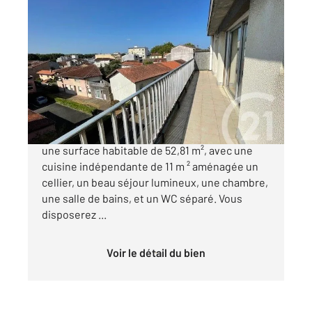
DAX 40
2
52,81 m
, 2 pièces
Ref : 24670
Appartement F2 à vendre
144 000 €
DAX - CENTRE VILLE : Appartement F2 avec
une surface habitable de 52,81 m², avec une
cuisine indépendante de 11 m ² aménagée un
cellier, un beau séjour lumineux, une chambre,
une salle de bains, et un WC séparé. Vous
disposerez ...
Voir le détail du bien