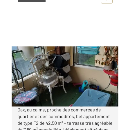
Landes 40
2
42,50 m
, 2 pièces
Ref : 25039
Appartement F2 à vendre
119 600 €
Visiter le site dédié
Dax, au calme, proche des commerces de
quartier et des commodités, bel appartement
de type F2 de 42.50 m² + terrasse très agréable
de 7.80 m² ensoleillée. Idéalement situé dans