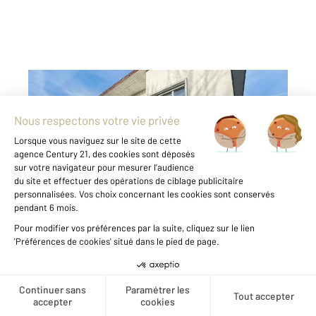
DAX 40
2
38,62 m
, 2 pièces
Ref : 24875
Appartement F2 à vendre
102 000 €
Visiter le site dédié
À VENDRE DAX SAUBAGNACQ | Appartement
T2 + Garage | Libre de toute occupation 1 er
Décembre 2026 Située dans le secteur prisé
de Saubagnacq à Dax, cette opportunité
immobilière s'adresse aussi bien aux
Créer une alerte
investisseurs qu'aux acquéreurs recherchant