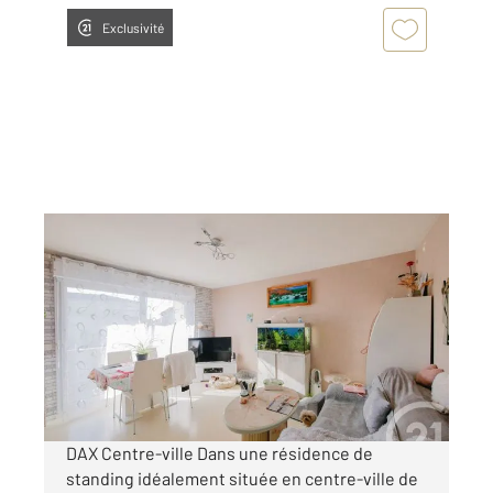
Exclusivité
DAX 40
2
45 m
, 2 pièces
Ref : 24992
Appartement F2 à vendre
140 000 €
Visiter le site dédié
DAX Centre-ville Dans une résidence de
standing idéalement située en centre-ville de