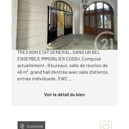
2
340 m
, 9 pièces
Ref : 25037
Appartement Local à vendre
415 000 €
DAX, CENTRE VILLE BUREAUX DE 340 M² EN
TRES BON ETAT GENERAL, DANS UN BEL
ENSEMBLE IMMOBILIER COSSU. Composé
actuellement : 9 bureaux, salle de réunion de
46 m², grand hall d'entrée avec salle d'attente,
entrée individuelle, 3 WC ...
Voir le détail du bien
Exclusivité