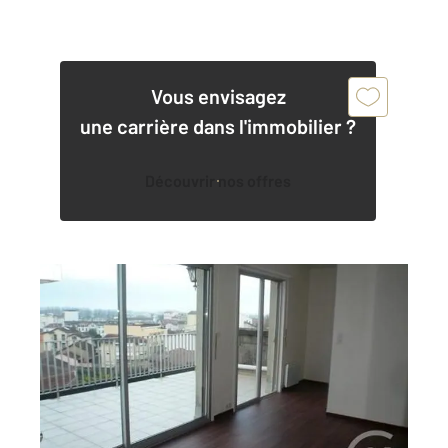
Vous envisagez
une carrière dans l'immobilier ?
Découvrir nos offres
DAX 40
2
26,83 m
, 1 pièce
Ref : 24648
Appartement Studio à vendre
116 000 €