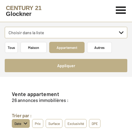
CENTURY 21
Glockner
Choisir dans la liste
Tous
Maison
Appartement
Autres
Appliquer
Vente appartement
26 annonces immobilières :
Trier par :
Date
Prix
Surface
Exclusivité
DPE