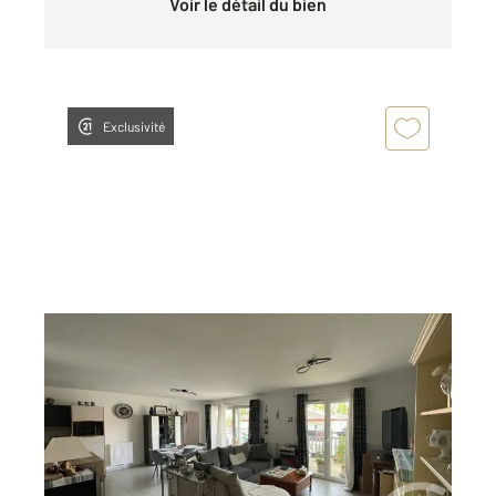
Voir le détail du bien
Exclusivité
DAX 40
2
84,21 m
, 3 pièces
Ref : 25167
Appartement F3/F4 à vendre
270 000 €
Visiter le site dédié