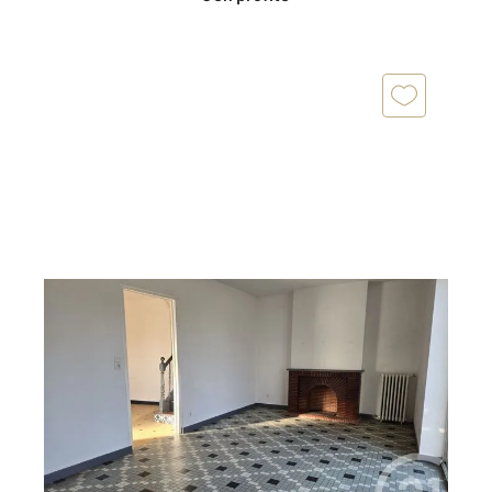
DAX 40
2
72,31 m
, 3 pièces
Ref : 24725
Appartement F3 à vendre
120 000 €
À Dax, dans un quartier recherché et à