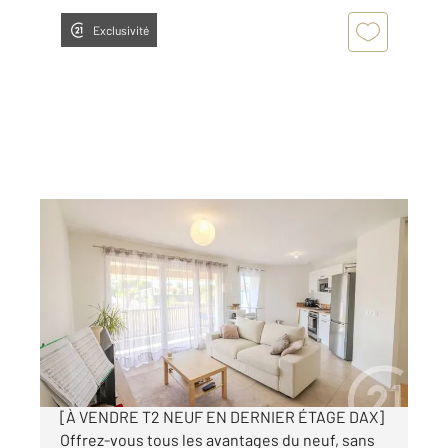
Exclusivité
DAX 40
2
52,04 m
, 2 pièces
Ref : 25198
Appartement F2 à vendre
190 000 €
Visiter le site dédié
[À VENDRE T2 NEUF EN DERNIER ÉTAGE DAX]
Offrez-vous tous les avantages du neuf, sans