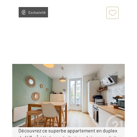
Exclusivité
DAX 40
2
147,07 m
, 6 pièces
Ref : 25159
Appartement Chambre à vendre
339 000 €
Visiter le site dédié
Découvrez ce superbe appartement en duplex