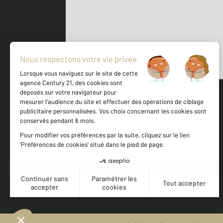
Parlons de vous, parlons biens
500 m
©
Mappy
Votre agence est notée
Achat
Location
Vente
Gestion
8,8
/
10
9,2/10