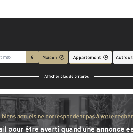
€
Maison
Appartement
Autres 
Afficher plus de critères
s biens actuels ne correspondent pas à votre reche