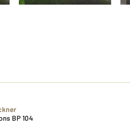
ckner
eons BP 104