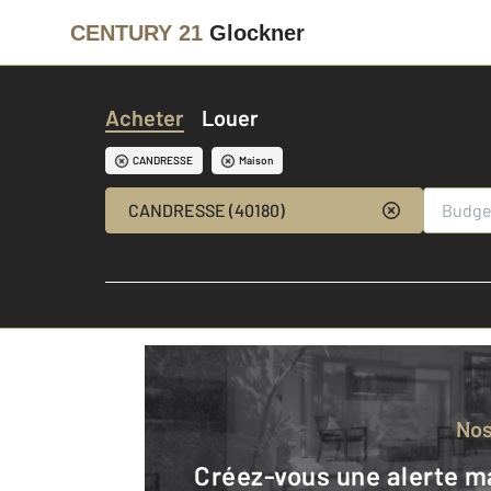
CENTURY 21
Glockner
Acheter
Louer
CANDRESSE
Maison
CANDRESSE (40180)
No
Créez-vous une alerte mail pour être averti quand une annonce est en ligne et consultez la