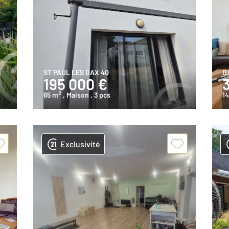
ST PAUL LES DAX 40
D
195 000 €
2
65 m
, Maison
, 3 pcs
14
Exclusivité