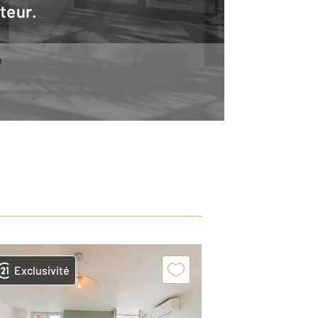
teur.
e
Exclusivité