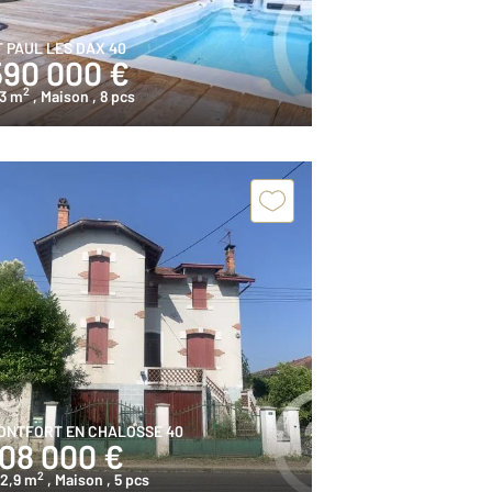
T PAUL LES DAX 40
590 000 €
2
73 m
, Maison
, 8 pcs
ONTFORT EN CHALOSSE 40
108 000 €
2
02,9 m
, Maison
, 5 pcs