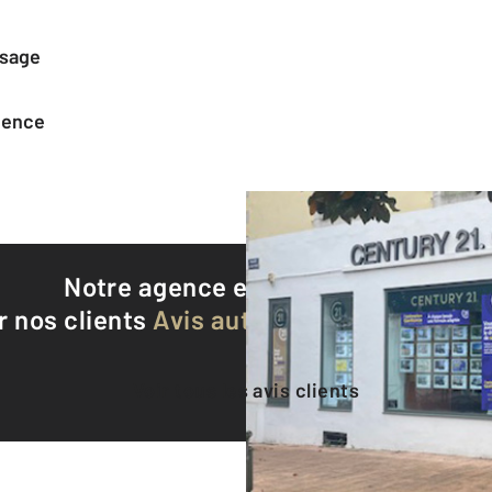
ssage
agence
Notre agence est notée
8,8/10
r nos clients
Avis authentifiés par Qualite
Voir tous les avis clients