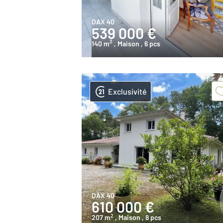
DAX 40
539 000 €
2
140 m
, Maison
, 6 pcs
Exclusivité
DAX 40
610 000 €
2
207 m
, Maison
, 8 pcs