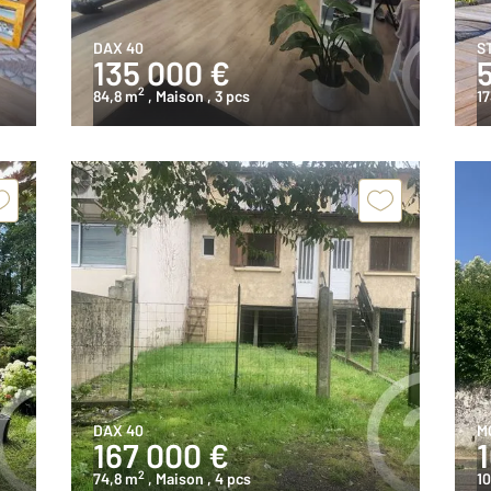
DAX 40
S
135 000 €
2
84,8 m
, Maison
, 3 pcs
1
DAX 40
M
167 000 €
2
74,8 m
, Maison
, 4 pcs
1