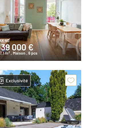
AX 40
339 000 €
2
7,1 m
, Maison
, 6 pcs
Exclusivité